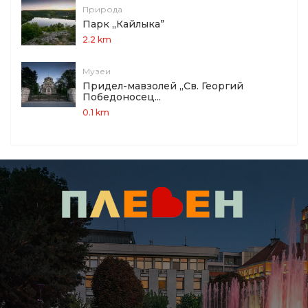
Природа
Парк „Кайлыка”
2.2 km
Музеи
Придел-мавзолей „Св. Георгий
Победоносец...
0.1 km