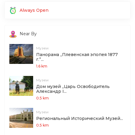
Always Open
Near By
Музеи
Панорама „Плевенская эпопея 1877
г.”...
1.6 km
Музеи
Дом музей „Царь Освободитель
Александр І...
0.5 km
Музеи
Региональный Исторический Музей...
0.5 km