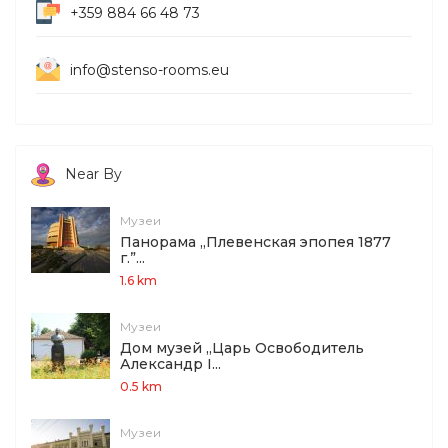
+359 884 66 48 73
info@stenso-rooms.eu
Near By
Музеи
Панорама „Плевенская эпопея 1877
г.”...
1.6 km
Музеи
Дом музей „Царь Освободитель
Александр І...
0.5 km
Музеи