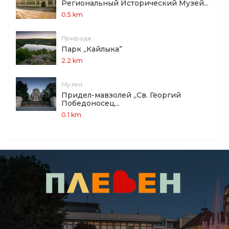
Региональный Исторический Музей...
0.5 km
Природа
Парк „Кайлыка”
2.2 km
Музеи
Придел-мавзолей „Св. Георгий
Победоносец...
0.1 km