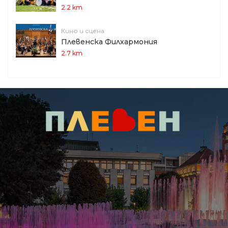
2.2 km
Кино и сцена
Плевенска Филхармония
2.7 km