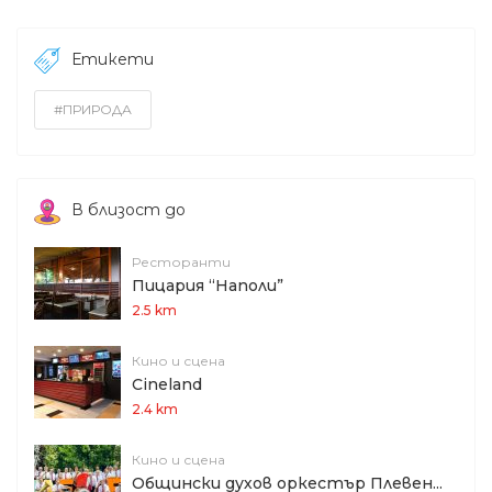
Етикети
#ПРИРОДА
В близост до
Ресторанти
Пицария “Наполи”
2.5 km
Кино и сцена
Cineland
2.4 km
Кино и сцена
Общински духов оркестър Плевен...