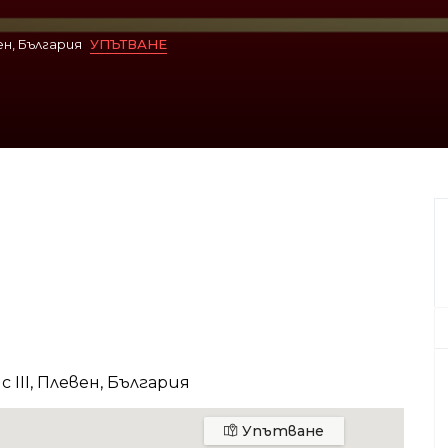
ен, България
УПЪТВАНЕ
III, Плевен, България
Упътване