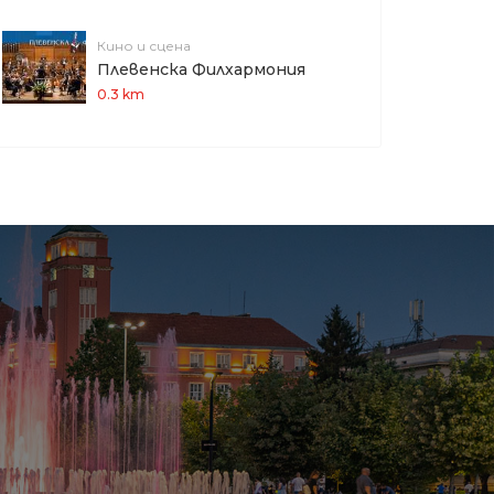
Кино и сцена
Плевенска Филхармония
0.3 km