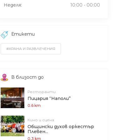
Неделя:
10:00 - 00:00
Етикети
#ХРАНА И РАЗВЛЕЧЕНИЯ
В близост до
Ресторанти
Пицария “Наполи”
0.6 km
Кино и сцена
Общински духов оркестър
Плевен...
0.3 km