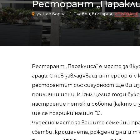
Ресторант „Паракли
ул. Цар Борис III 1, Плевен, България
УПЪТВАНЕ
Ресторант „Параклиса“ е място за вку
града. С нов завладяващ интериор и с
ресторантът със сигурност ще ви изн
прилични цени. И към целия този бук
настроение петък и събота (както и з
ще се погрижи нашия DJ.
Чудесно място за вашите семейни пр
сватби, кръщенета, рождени дни и т.н