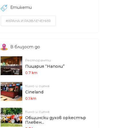
Етикети
#ХРАНА И РАЗВЛЕЧЕНИЯ
В близост до
Ресторанти
Пицария “Наполи”
0.7 km
Кино и сцена
Cineland
0.1 km
Кино и сцена
Общински духов оркестър
Плевен...