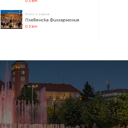
0.3 km
Кино и сцена
Плевенска Филхармония
0.3 km