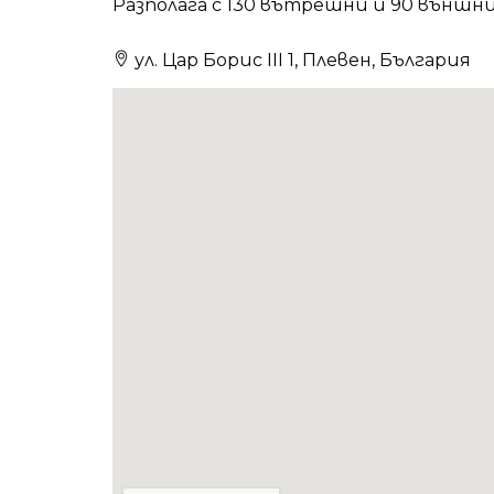
Разполага с 130 вътрешни и 90 външн
ул. Цар Борис III 1, Плевен, България