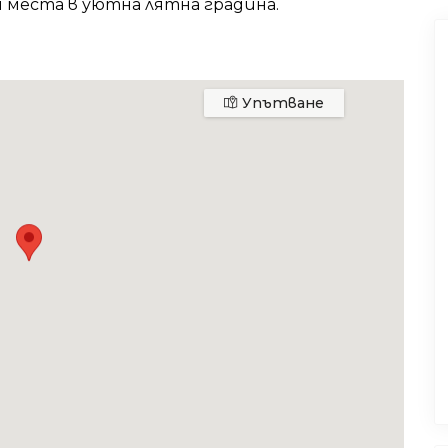
и места в уютна лятна градина.
Упътване