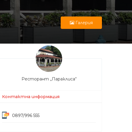
Галерия
Ресторант „Параклиса“
Контактна информация
0897/996 555