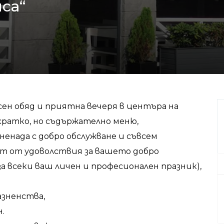
са“
сен обяд и приятна вечеря в центъра на
 кратко, но съдържателно меню,
енада с добро обслужване и съвсем
ет от удоволствия за вашето добро
а всеки ваш личен и професионален празник),
азненства,
.