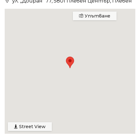
ул. „Дойран“ 77, 5801 Плевен Център, Плевен
Упътване
Street View