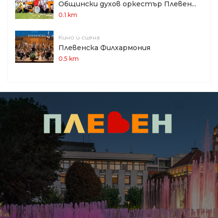
Общински духов оркестър Плевен...
0.1 km
Кино и сцена
Плевенска Филхармония
0.5 km