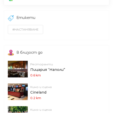
Етикети
#НАСТАНЯВАНЕ
В близост до
Ресторанти
Пицария “Наполи”
0.6 km
Кино и сцена
Cineland
0.2 km
Кино и сцена