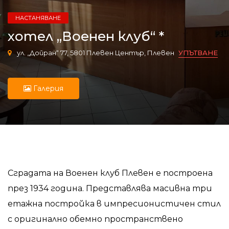
НАСТАНЯВАНЕ
хотел „Военен клуб“ *
ул. „Дойран“ 77, 5801 Плевен Център, Плевен
УПЪТВАНЕ
Галерия
Сградата на Военен клуб Плевен е построена
през 1934 година. Представлява масивна три
етажна постройка в импресионистичен стил
с оригинално обемно пространствено